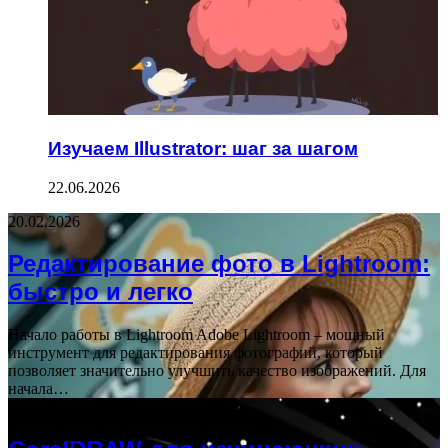
Изучаем Illustrator: шаг за шагом
22.06.2026
20.02.2026
Редактирование фото в Lightroom:
быстро и легко
Начало работы в Lightroom Adobe Lightroom – мощный
инструмент для редактирования фотографий, который
позволяет значительно улучшить качество изображений. Для
начала…
10.09.2025