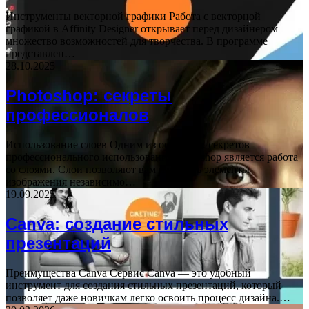
Инструменты векторной графики Работа с векторной
графикой в Affinity Designer открывает перед дизайнером
множество возможностей для творчества. В программе
представлен…
28.10.2025
Photoshop: секреты
профессионалов
Использование слоев Одним из основных секретов
профессионального использования Photoshop является работа
со слоями. Слои позволяют вам изменять элементы
изображения независимо…
19.09.2025
Canva: создание стильных
презентаций
Преимущества Canva Сервис Canva — это удобный
инструмент для создания стильных презентаций, который
позволяет даже новичкам легко освоить процесс дизайна.…