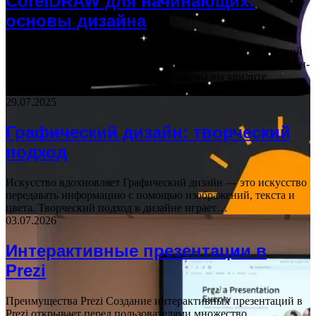
CorelDRAW для начинающих:
основы дизайна
Основы интерфейса CorelDRAW – это мощный графический
редактор, который позволяет создавать разнообразные дизайн-
проекты. При первом запуске программы вы увидите
главное…
29.07.2025
Графический дизайн: творческий
подход
Искусство вдохновляет Графический дизайн — это искусство
передавать информацию с помощью изображений, текста и
цвета. Творческий подход в дизайне играет…
03.07.2026
Интерактивные презентации в
Prezi
Преимущества Prezi Создание интерактивных презентаций в
Prezi открывает перед пользователями множество