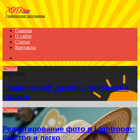
Menu
XNView
Графические программы
Главная
О сайте
Статьи
Контакты
Search
for
Статьи
29.07.2025
Графический дизайн: творческий
подход
Статьи
20.02.2026
Редактирование фото в Lightroom:
быстро и легко