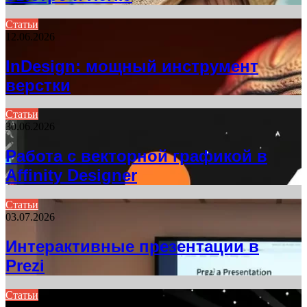
Статьи
12.06.2026
InDesign: мощный инструмент
верстки
Статьи
30.06.2026
Работа с векторной графикой в
Affinity Designer
Статьи
03.07.2026
Интерактивные презентации в
Prezi
Статьи