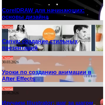
10.09.2025
CorelDRAW для начинающих:
основы дизайна
Статьи
19.09.2025
Canva: создание стильных
презентаций
Статьи
30.03.2026
Уроки по созданию анимации в
After Effects
Статьи
22.06.2026
Изучаем Illustrator: шаг за шагом