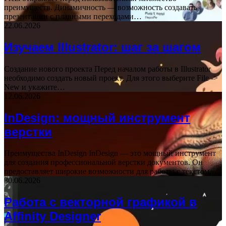
преимуществ. Динамичность — возможность создавать
презентации с плавными переходами…
22.06.2026
Изучаем Illustrator: шаг за шагом
Создание нового проекта Перед началом работы в Illustrator
необходимо создать новый проект. Для этого выберите File ->
New и укажите…
12.06.2026
InDesign: мощный инструмент
верстки
Преимущества InDesign InDesign — это мощный инструмент
для создания профессиональной верстки документов. Он
предоставляет широкие возможности для работы с текстом,…
30.06.2026
Работа с векторной графикой в
Affinity Designer