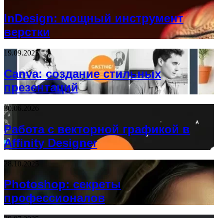
InDesign: мощный инструмент
верстки
19.09.2025
Canva: создание стильных
презентаций
30.06.2026
Работа с векторной графикой в
Affinity Designer
28.10.2025
Photoshop: секреты
профессионалов