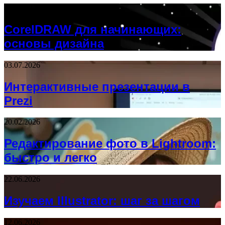
10.09.2025
CorelDRAW для начинающих:
основы дизайна
03.07.2026
Интерактивные презентации в
Prezi
20.02.2026
Редактирование фото в Lightroom:
быстро и легко
22.06.2026
Изучаем Illustrator: шаг за шагом
12.06.2026