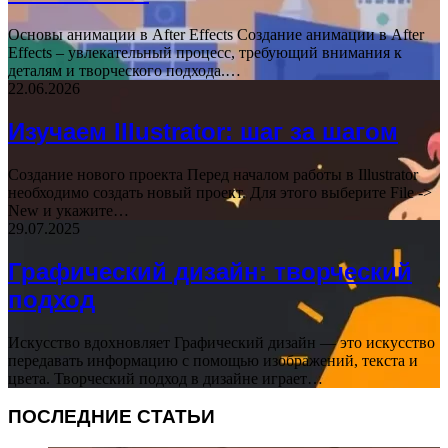
Основы анимации в After Effects Создание анимации в After
Effects – увлекательный процесс, требующий внимания к
деталям и творческого подхода.…
22.06.2026
Изучаем Illustrator: шаг за шагом
Создание нового проекта Перед началом работы в Illustrator
необходимо создать новый проект. Для этого выберите File ->
New и укажите…
29.07.2025
Графический дизайн: творческий
подход
Искусство вдохновляет Графический дизайн — это искусство
передавать информацию с помощью изображений, текста и
цвета. Творческий подход в дизайне играет…
ПОСЛЕДНИЕ СТАТЬИ