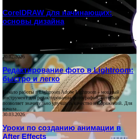
CorelDRAW для начинающих:
основы дизайна
Основы интерфейса CorelDRAW – это мощный графический
редактор, который позволяет создавать разнообразные дизайн-
проекты. При первом запуске программы вы увидите
главное…
20.02.2026
Редактирование фото в Lightroom:
быстро и легко
Начало работы в Lightroom Adobe Lightroom – мощный
инструмент для редактирования фотографий, который
позволяет значительно улучшить качество изображений. Для
начала…
30.03.2026
Уроки по созданию анимации в
After Effects