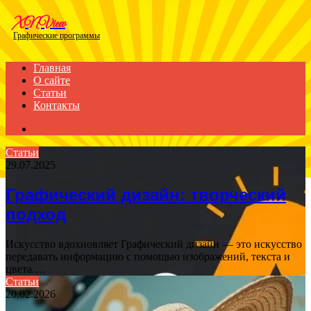
Menu
XNView
Графические программы
Главная
О сайте
Статьи
Контакты
Search
for
Статьи
29.07.2025
Графический дизайн: творческий
подход
Искусство вдохновляет Графический дизайн — это искусство
передавать информацию с помощью изображений, текста и
цвета.…
Статьи
20.02.2026