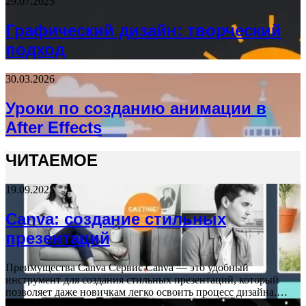
29.07.2025
Графический дизайн: творческий
подход
30.03.2026
Уроки по созданию анимации в
After Effects
ЧИТАЕМОЕ
19.09.2025
Canva: создание стильных
презентаций
Преимущества Canva Сервис Canva — это удобный
инструмент для создания стильных презентаций, который
позволяет даже новичкам легко освоить процесс дизайна.…
10.09.2025