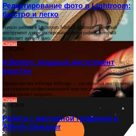
Редактирование фото в Lightroom:
быстро и легко
Начало работы в Lightroom Adobe Lightroom – мощный
инструмент для редактирования фотографий, который
позволяет значительно…
Статьи
12.06.2026
InDesign: мощный инструмент
верстки
Преимущества InDesign InDesign — это мощный инструмент
для создания профессиональной верстки документов. Он
предоставляет широкие…
Статьи
30.06.2026
Работа с векторной графикой в
Affinity Designer